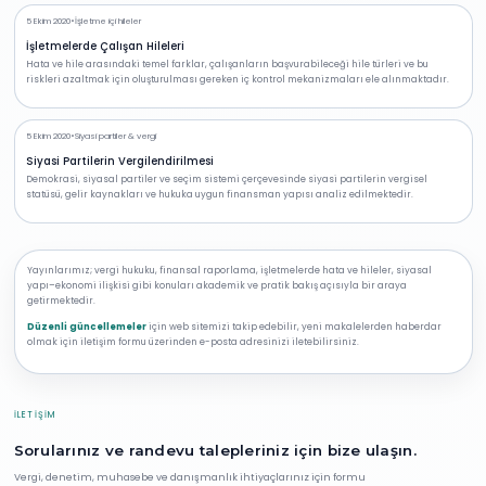
5 Ekim 2020
•
İşletme içi hileler
İşletmelerde Çalışan Hileleri
Hata ve hile arasındaki temel farklar, çalışanların başvurabileceği hile türleri ve bu
riskleri azaltmak için oluşturulması gereken iç kontrol mekanizmaları ele alınmaktadır.
5 Ekim 2020
•
Siyasi partiler & vergi
Siyasi Partilerin Vergilendirilmesi
Demokrasi, siyasal partiler ve seçim sistemi çerçevesinde siyasi partilerin vergisel
statüsü, gelir kaynakları ve hukuka uygun finansman yapısı analiz edilmektedir.
Yayınlarımız; vergi hukuku, finansal raporlama, işletmelerde hata ve hileler, siyasal
yapı–ekonomi ilişkisi gibi konuları akademik ve pratik bakış açısıyla bir araya
getirmektedir.
Düzenli güncellemeler
için web sitemizi takip edebilir, yeni makalelerden haberdar
olmak için iletişim formu üzerinden e-posta adresinizi iletebilirsiniz.
İLETIŞIM
Sorularınız ve randevu talepleriniz için bize ulaşın.
Vergi, denetim, muhasebe ve danışmanlık ihtiyaçlarınız için formu