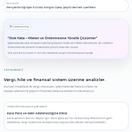
ÜYELIKLER
Gençlerbirliği Spor Kulübü Kongre Üyesi, çeşitli dernek üyelikleri
Yayınlanmış Kitap
“Stok Hata – Hileleri ve Önlenmesine Yönelik Çözümler”
İşletmelerde stok süreçlerinde karşılaşılan hata ve hileleri ele alarak, bu risklerin
önlenmesine yönelik sistematik çözüm önerileri sunar.
Stok yönetimi, iç kontrol ve denetim alanlarında yol gösterici bir başvuru kaynağı.
YAYINLARIMIZ
Vergi, hile ve finansal sistem üzerine analizler.
Güncel makalelerle vergi mevzuatı, işletmelerde hata & hileler ve
siyasal-ekonomik yapının finansal sisteme etkilerini ele alıyoruz.
19 Mart 2021
•
Kara para & gelir adaleti
Kara Para ve Gelir Adaletsizliğine Etkisi
Kara paranın tanımı, beyaz–gri–kara para ayrımı ve kayıt dışı ekonominin gelir
adaletine, vergi sistemine ve toplumsal yapıya olan etkileri tartışılmaktadır.