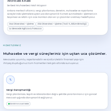
Mertcan Ertan
Serbest Muhasebeci Mali Müşavir
Ankara merkezli ofisimiz; vergi planlaması, denetim, muhasebe ve raporlama
süreçlerinde işletmelere uçtan uca danışmanlık hizmeti sunmaktadır. İşletmenizin
büyümesi ve refahı için size mümkün olan en iyi çözümleri üretmeyi hedefliyoruz.
Gazi Üniversitesi – İşletme
Ufuk Üniversitesi – İşletme (Tezli YL, Bölüm Birinciliği)
İyi derecede İngilizce & Fransızca
HIZMETLERIMIZ
Muhasebe ve vergi süreçleriniz için uçtan uca çözümler.
Mevzuata uyumlu, raporlanabilir ve sürdürülebilir finansal yapı için
ihtiyaç duyduğunuz tüm hizmetleri tek çatı altında sunuyoruz.
%
Vergi Danışmanlığı
Vergi planlaması, teşvik ve istisnalardan doğru şekilde yararlanmanız için güncel
mevzuat ışığında danışmanlık sağlıyoruz.
Sürekli mevzuat takibi