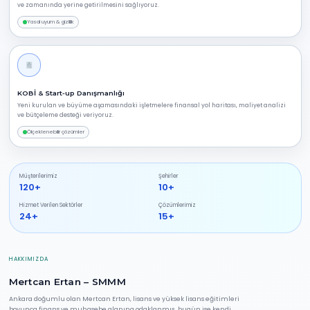
ve zamanında yerine getirilmesini sağlıyoruz.
Yasal uyum & gizlilik
KOBİ & Start-up Danışmanlığı
Yeni kurulan ve büyüme aşamasındaki işletmelere finansal yol haritası, maliyet analizi
ve bütçeleme desteği veriyoruz.
Ölçeklenebilir çözümler
Müşterilerimiz
Şehirler
120+
10+
Hizmet Verilen Sektörler
Çözümlerimiz
24+
15+
HAKKIMIZDA
Mertcan Ertan – SMMM
Ankara doğumlu olan Mertcan Ertan, lisans ve yüksek lisans eğitimleri
boyunca finans ve muhasebe alanına odaklanmış, bugün ise kendi