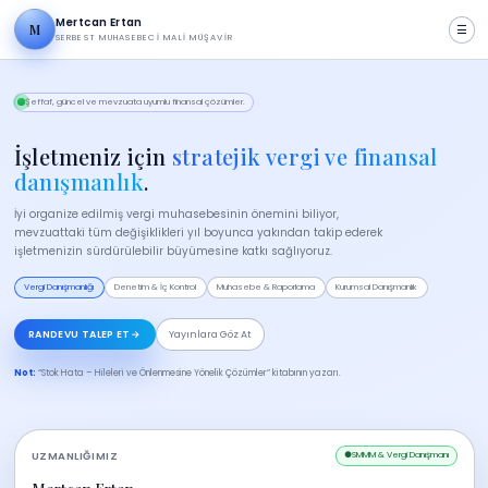
Mertcan Ertan
M
☰
SERBEST MUHASEBECI MALI MÜŞAVIR
Şeffaf, güncel ve mevzuata uyumlu finansal çözümler.
İşletmeniz için
stratejik vergi ve finansal
danışmanlık
.
İyi organize edilmiş vergi muhasebesinin önemini biliyor,
mevzuattaki tüm değişiklikleri yıl boyunca yakından takip ederek
işletmenizin sürdürülebilir büyümesine katkı sağlıyoruz.
Vergi Danışmanlığı
Denetim & İç Kontrol
Muhasebe & Raporlama
Kurumsal Danışmanlık
RANDEVU TALEP ET
→
Yayınlara Göz At
Not:
“Stok Hata – Hileleri ve Önlenmesine Yönelik Çözümler” kitabının yazarı.
UZMANLIĞIMIZ
●
SMMM & Vergi Danışmanı