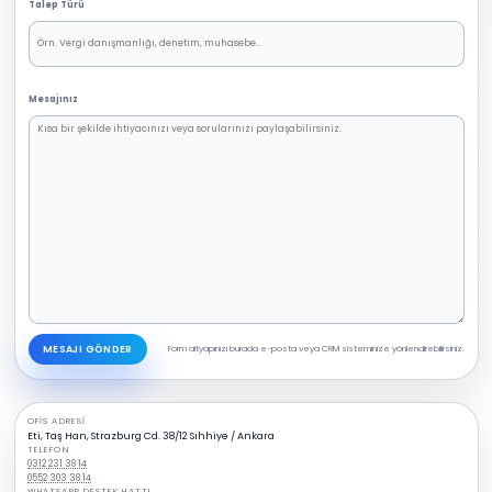
Talep Türü
Mesajınız
MESAJI GÖNDER
Form altyapınızı burada e-posta veya CRM sisteminize yönlendirebilirsiniz.
OFIS ADRESI
Eti, Taş Han, Strazburg Cd. 38/12 Sıhhiye / Ankara
TELEFON
0312 231 38 14
0552 303 38 14
WHATSAPP DESTEK HATTI