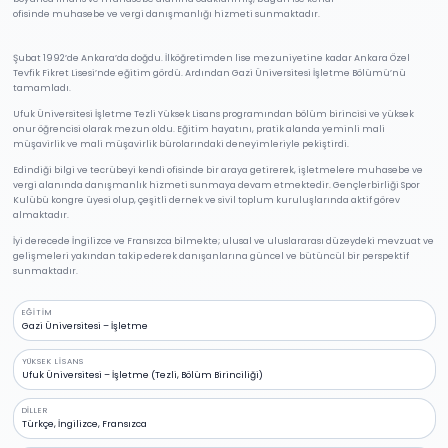
ofisinde muhasebe ve vergi danışmanlığı hizmeti sunmaktadır.
Şubat 1992’de Ankara’da doğdu. İlköğretimden lise mezuniyetine kadar Ankara Özel
Tevfik Fikret Lisesi’nde eğitim gördü. Ardından Gazi Üniversitesi İşletme Bölümü’nü
tamamladı.
Ufuk Üniversitesi İşletme Tezli Yüksek Lisans programından bölüm birincisi ve yüksek
onur öğrencisi olarak mezun oldu. Eğitim hayatını, pratik alanda yeminli mali
müşavirlik ve mali müşavirlik bürolarındaki deneyimleriyle pekiştirdi.
Edindiği bilgi ve tecrübeyi kendi ofisinde bir araya getirerek, işletmelere muhasebe ve
vergi alanında danışmanlık hizmeti sunmaya devam etmektedir. Gençlerbirliği Spor
Kulübü kongre üyesi olup, çeşitli dernek ve sivil toplum kuruluşlarında aktif görev
almaktadır.
İyi derecede İngilizce ve Fransızca bilmekte; ulusal ve uluslararası düzeydeki mevzuat ve
gelişmeleri yakından takip ederek danışanlarına güncel ve bütüncül bir perspektif
sunmaktadır.
EĞITIM
Gazi Üniversitesi – İşletme
YÜKSEK LISANS
Ufuk Üniversitesi – İşletme (Tezli, Bölüm Birinciliği)
DILLER
Türkçe, İngilizce, Fransızca